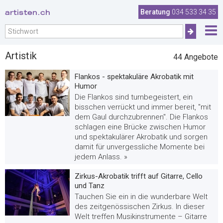
artisten.ch
Beratung
034 533 34 35
Artistik
44
Angebote
Flankos - spektakuläre Akrobatik mit
Humor
Die Flankos sind turnbegeistert, ein
bisschen verrückt und immer bereit, "mit
dem Gaul durchzubrennen". Die Flankos
schlagen eine Brücke zwischen Humor
und spektakulärer Akrobatik und sorgen
damit für unvergessliche Momente bei
jedem Anlass. »
Zirkus-Akrobatik trifft auf Gitarre, Cello
und Tanz
Tauchen Sie ein in die wunderbare Welt
des zeitgenössischen Zirkus. In dieser
Welt treffen Musikinstrumente – Gitarre