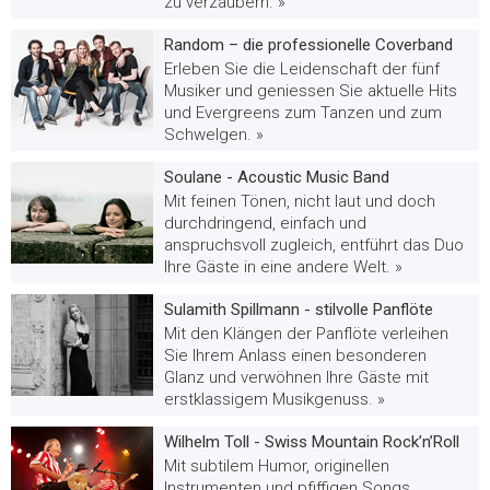
zu verzaubern. »
Random – die professionelle Coverband
Erleben Sie die Leidenschaft der fünf
Musiker und geniessen Sie aktuelle Hits
und Evergreens zum Tanzen und zum
Schwelgen. »
Soulane - Acoustic Music Band
Mit feinen Tönen, nicht laut und doch
durchdringend, einfach und
anspruchsvoll zugleich, entführt das Duo
Ihre Gäste in eine andere Welt. »
Sulamith Spillmann - stilvolle Panflöte
Mit den Klängen der Panflöte verleihen
Sie Ihrem Anlass einen besonderen
Glanz und verwöhnen Ihre Gäste mit
erstklassigem Musikgenuss. »
Wilhelm Toll - Swiss Mountain Rock’n’Roll
Mit subtilem Humor, originellen
Instrumenten und pfiffigen Songs