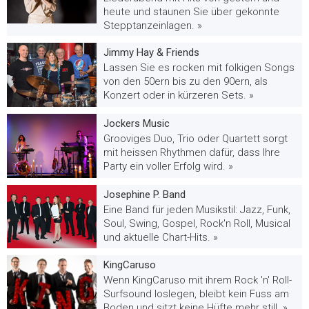
heute und staunen Sie über gekonnte
Stepptanzeinlagen. »
Jimmy Hay & Friends
Lassen Sie es rocken mit folkigen Songs
von den 50ern bis zu den 90ern, als
Konzert oder in kürzeren Sets. »
Jockers Music
Grooviges Duo, Trio oder Quartett sorgt
mit heissen Rhythmen dafür, dass Ihre
Party ein voller Erfolg wird. »
Josephine P. Band
Eine Band für jeden Musikstil: Jazz, Funk,
Soul, Swing, Gospel, Rock'n Roll, Musical
und aktuelle Chart-Hits. »
KingCaruso
Wenn KingCaruso mit ihrem Rock 'n' Roll-
Surfsound loslegen, bleibt kein Fuss am
Boden und sitzt keine Hüfte mehr still. »