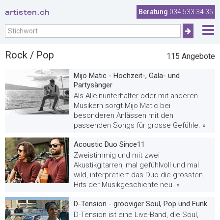
artisten.ch
Beratung
034 533 34 35
Rock / Pop
115
Angebote
Mijo Matic - Hochzeit-, Gala- und
Partysänger
Als Alleinunterhalter oder mit anderen
Musikern sorgt Mijo Matic bei
besonderen Anlässen mit den
passenden Songs für grosse Gefühle. »
Acoustic Duo Since11
Zweistimmig und mit zwei
Akustikgitarren, mal gefühlvoll und mal
wild, interpretiert das Duo die grössten
Hits der Musikgeschichte neu. »
D-Tension - grooviger Soul, Pop und Funk
D-Tension ist eine Live-Band, die Soul,