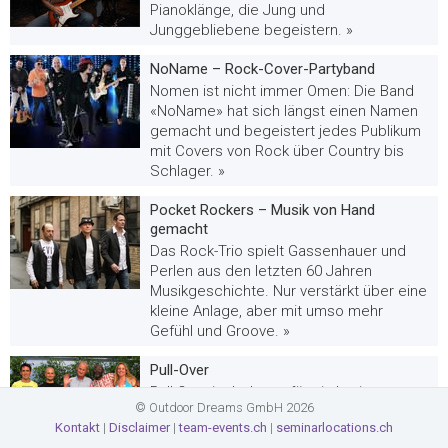
Pianoklänge, die Jung und
Junggebliebene begeistern. »
NoName – Rock-Cover-Partyband
Nomen ist nicht immer Omen: Die Band
«NoName» hat sich längst einen Namen
gemacht und begeistert jedes Publikum
mit Covers von Rock über Country bis
Schlager. »
Pocket Rockers – Musik von Hand
gemacht
Das Rock-Trio spielt Gassenhauer und
Perlen aus den letzten 60 Jahren
Musikgeschichte. Nur verstärkt über eine
kleine Anlage, aber mit umso mehr
Gefühl und Groove. »
Pull-Over
Pull-Over ist bekannt für ein breites
© Outdoor Dreams GmbH 2026
Stilrepertoire. Die Band spielt African,
Kontakt
|
Disclaimer
|
team-events.ch
|
seminarlocations.ch
Irish, Latin, Reggae, Funk, Pop und