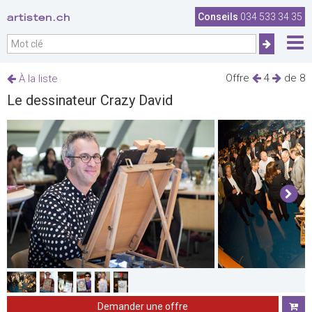
artisten.ch
Conseils
034 533 34 35
Offre
4
de 8
À la liste
Le dessinateur Crazy David
Demander une offre