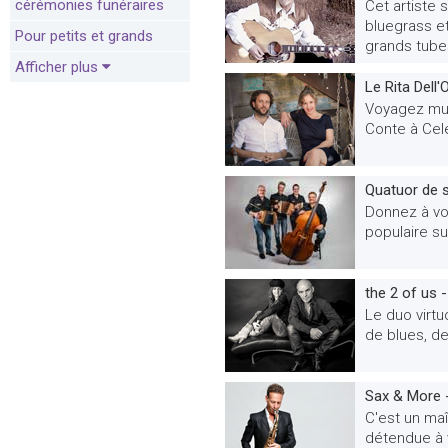
cérémonies funéraires
Cet artiste
bluegrass et
Pour petits et grands
grands tube
Afficher plus
Le Rita Dell
Voyagez mus
Conte à Cel
Quatuor de 
Donnez à vo
populaire su
the 2 of us 
Le duo virt
de blues, de
Sax & More -
C'est un ma
détendue à 