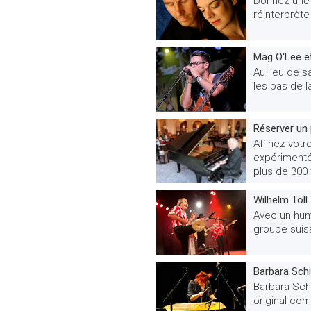
Donnez une 
réinterprèt
Mag O'Lee e
Au lieu de s
les bas de l
Réserver un 
Affinez votr
expérimenté 
plus de 300 t
Wilhelm Toll
Avec un humo
groupe suiss
Barbara Schi
Barbara Schi
original co