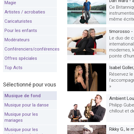
Dan Ward - 
Magie
Ce Britanniqu
Artistes / acrobaties
instrumentis
même écrite
Caricaturistes
Pour les enfants
timorosso - 
Le duo de co
Modérateurs
internationa
Conférenciers/conférences
modernes, l
pointe d'hum
Offres spéciales
Top Acts
Isabel Goller
Réservez le
l'accompagn
Sélectionné pour vous
»
Musique de fond
Ambient Lou
Musique pour la danse
Philipp Gub
chillout et 
Musique pour les
mariages
Rikky G., le 
Musique pour les