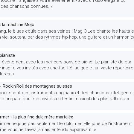
touche française à votre événement - avec un duo élégant qui
e des chansons connues. »
t la machine Mojo
ang, le blues coule dans ses veines : Mag O'Lee chante les hauts e
a vie, soutenu par des rythmes hip-hop, une guitare et un harmonica
pianiste
e événement avec les meilleurs sons de piano. Le pianiste de bar
inspire vos invités avec une facilité ludique et un vaste répertoir
itres. »
 - Rock'n'Roll des montagnes suisses
ur subtil, des instruments originaux et des chansons intelligentes
e prépare pour ses invités un festin musical des plus raffinés. »
rmer - la plus fine dulcimère martelée
rmer ne joue pas seulement le dulcimer. Elle joue de l'instrument
mme vous ne l'avez jamais entendu auparavant. »