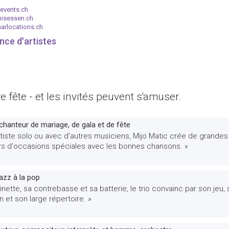
events.ch
nisessen.ch
arlocations.ch
nce d'artistes
 fête - et les invités peuvent s'amuser.
 chanteur de mariage, de gala et de fête
rtiste solo ou avec d'autres musiciens, Mijo Matic crée de grandes
rs d'occasions spéciales avec les bonnes chansons. »
jazz à la pop
inette, sa contrebasse et sa batterie, le trio convainc par son jeu,
n et son large répertoire. »