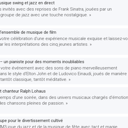
sique swing et jazz en direct
 invités avec des reprises de Frank Sinatra, jouées par un
 groupe de jazz avec une touche nostalgique. »
 l'ensemble de musique de film
votre célébration d'une expérience musicale exquise et laissez-v
r les interprétations des cinq jeunes artistes. »
– un pianiste pour des moments inoubliables
 votre événement avec des sons de piano merveilleusement
ns le style d'Elton John et de Ludovico Einaudi, joués de manière
 tantôt classique, tantôt méditative. »
et chanteur Ralph Lohaus
 temps d'une soirée, dans des univers musicaux chargés d'émotion
es chansons pleines de passion. »
upe pour le divertissement cultivé
M3 joue du jazz et de la musique de fête avec tact et magie