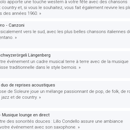
 solo apporte une touche western à votre fête avec des chansons
 country et, si vous le souhaitez, vous fait également revivre les pl
s des années 1960. »
'Oro - Canzoni
icalement vers le sud, avec les plus belles chansons italiennes 
entano. »
schwyzerörgeli Längenberg
tre événement un cadre musical terre à terre avec de la musique
isse traditionnelle dans le style bernois. »
- duo de reprises acoustiques
uose de Soleure joue un mélange passionnant de pop, de folk, de r
 jazz et de country. »
 Musique lounge en direct
ître des sonorités douces : Lillo Condello assure une ambiance
votre événement avec son saxophone. »