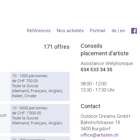
Références
Nos activités
Portrait
de
|
en
Conseils
171 offres
placement d'artiste
Assistance téléphonique
034 533 34 35
10 - 1000 personnes
de CHF 700.00
08:00 - 12:00
Toute la Suisse
13:30 - 17:30 Uhr
Allemand, Français, Anglais,
Italien, Croate
Contact
10 - 5000 personnes
de CHF 1'000.00
 son
Outdoor Dreams GmbH
Toute la Suisse
Bahnhofstrasse 14
Allemand, Français, Anglais
3400 Burgdorf
office@artisten.ch