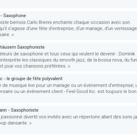
i - Saxophone
iste bernois Carlo Brenni enchante chaque occasion avec son
qu'il s'agisse d'une fête d'entreprise, d'un mariage, d'un vernissag
saire. »
häusern Saxophoniste
teurs de saxophone et tous ceux qui veulent le devenir : Dominik
nterprète les classiques du smooth jazz, de la bossa nova, du fu
 et joue vos chansons préférées. »
c - le groupe de fête polyvalent
se de musique live pour un mariage ou un événement d'entreprise, 
ersaire ou un événement client - Feel Good Inc. est toujours le bon
nn - Saxophoniste
passionné divertit vos invités avec un répertoire allant des sons j
pop dansante. »