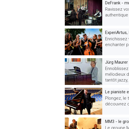
DeFrank - mu
Ravissez vos
authentique
ExperiArtus,
Enrichissez 
enchanter pa
Jürg Maurer 
Ennoblissez
mélodieux da
tantôt jazzy,
Le pianiste 
Plongez, le
découvrez d
MM3 - le gro
Le groupe M