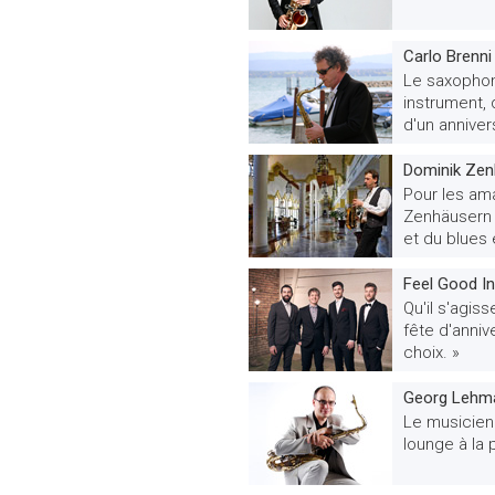
Carlo Brenn
Le saxophon
instrument, 
d'un anniver
Dominik Zen
Pour les ama
Zenhäusern i
et du blues
Feel Good In
Qu'il s'agis
fête d'anniv
choix. »
Georg Lehma
Le musicien 
lounge à la 