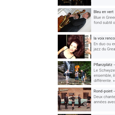
Bleu en vert
Blue in Gree
fond subtil
la voix renco
En duo ou e
jazz du Gre
Pflanzplätz 
Le Schwyzer
ensemble, i
différente. »
Rond-point 
Deux chanteu
années avec