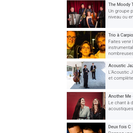
The Moody 
Un groupe p
niveau ou en
Trio à Carpi
Faites venir
instrumental
nombreuses 
Acoustic Jaz
L'Acoustic J
et complète
Another Me 
Le chant à 
acoustiques
Deux fois C