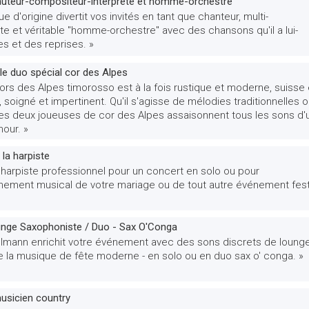
auteur-compositeur-interprète et homme-orchestre
e d'origine divertit vos invités en tant que chanteur, multi-
te et véritable "homme-orchestre" avec des chansons qu'il a lui-
s et des reprises. »
le duo spécial cor des Alpes
rs des Alpes timorosso est à la fois rustique et moderne, suisse 
l, soigné et impertinent. Qu'il s'agisse de mélodies traditionnelles 
es deux joueuses de cor des Alpes assaisonnent tous les sons d'
our. »
, la harpiste
 harpiste professionnel pour un concert en solo ou pour
ement musical de votre mariage ou de tout autre événement festi
nge Saxophoniste / Duo - Sax O'Conga
elmann enrichit votre événement avec des sons discrets de loung
de la musique de fête moderne - en solo ou en duo sax o' conga. »
musicien country