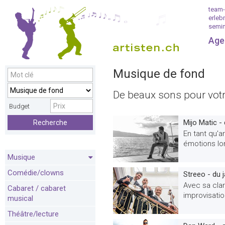
team-
erleb
semin
Age
Musique de fond
De beaux sons pour votre
Budget
Mijo Matic -
Recherche
En tant qu'a
émotions lo
Musique
Comédie/clowns
Streeo - du 
Avec sa clar
Cabaret / cabaret
improvisatio
musical
Théâtre/lecture