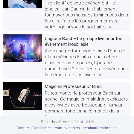
"high-light" de votre événement : le
jongleur Jan Daumin fait habilement
tournoyer ses massues lumineuses dans
les airs. Faites-les programmer avec
votre logo si vous le souhaitez. »
Upgrade Band – Le groupe live pour ton
événement inoubliable
Avec une performance pleine d'énergie
et un mélange de hits actuels et de
classiques intemporels, Upgrade
garantit une fête qui restera gravée dans
la mémoire de vos invités. »
Magicien Professeur Dr Bindli
Faites monter le professeur Bindli sur
scène. Ce magicien maladroit expliquera
à vos invités avec beaucoup d'humour
comment fonctionne le monde de la
technique. »
© Outdoor Dreams GmbH 2026
Contact
|
Disclaimer
|
team-events.ch
|
seminarlocations.ch
Walk Act Glow White et Prince Luminous