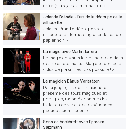
invités d'une manière appropriée et
drôle (mais jamais méchante). »
Jolanda Brändle - l'art de la découpe de la
silhouette
Jolanda Brändle découpe votre
silhouette en formes filigranes faites de
papier noir. »
La magie avec Martin Iarrera
Le magicien Martin Iarrera se glisse dans
des rôles étonnants ! Magie et comédie
- plus de plaisir n'est pas possible ! »
Le magicien Dänus Variétäten
Dänu jongle, fait de la musique et
présente des tours magiques et
poétiques, racontés comme des
histoires de vie et des expériences
pseudo-scientifiques. »
Sons de hackbrett avec Ephraim
Salzmann