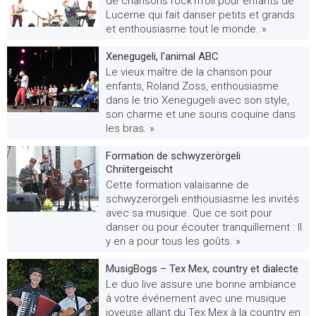
de chansons rock'n'roll pour enfants de
Lucerne qui fait danser petits et grands
et enthousiasme tout le monde. »
Xenegugeli, l'animal ABC
Le vieux maître de la chanson pour
enfants, Roland Zoss, enthousiasme
dans le trio Xenegugeli avec son style,
son charme et une souris coquine dans
les bras. »
Formation de schwyzerörgeli
Chriitergeischt
Cette formation valaisanne de
schwyzerörgeli enthousiasme les invités
avec sa musique. Que ce soit pour
danser ou pour écouter tranquillement : Il
y en a pour tous les goûts. »
MusigBogs – Tex Mex, country et dialecte
Le duo live assure une bonne ambiance
à votre événement avec une musique
joyeuse allant du Tex Mex à la country en