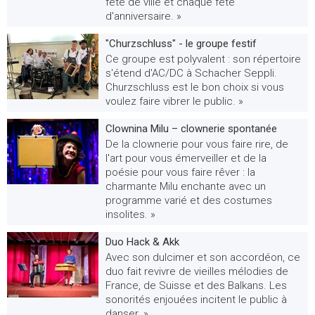
fête de ville et chaque fête
d'anniversaire. »
"Churzschluss" - le groupe festif
Ce groupe est polyvalent : son répertoire
s'étend d'AC/DC à Schacher Seppli.
Churzschluss est le bon choix si vous
voulez faire vibrer le public. »
Clownina Milu – clownerie spontanée
De la clownerie pour vous faire rire, de
l'art pour vous émerveiller et de la
poésie pour vous faire rêver : la
charmante Milu enchante avec un
programme varié et des costumes
insolites. »
Duo Hack & Akk
Avec son dulcimer et son accordéon, ce
duo fait revivre de vieilles mélodies de
France, de Suisse et des Balkans. Les
sonorités enjouées incitent le public à
danser. »